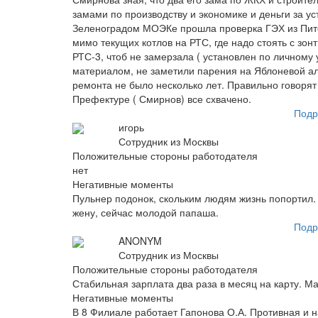
замами по производству и экономике и деньги за у
Зеленоградом МОЭКе прошла проверка ГЭХ из Пите
мимо текущих котлов на РТС, где надо стоять с зон
РТС-3, чтоб не замерзала ( установлен по личному
материалом, не заметили парения на Яблоневой алл
ремонта не было несколько лет. Правильно говорят 
Префектуре ( Смирнов) все схвачено.
Подр
игорь
Сотрудник из Москвы
Положительные стороны работодателя
нет
Негативные моменты
Пульнер подонок, скольким людям жизнь попортил.
жену, сейчас молодой папаша.
Подр
ANONYM
Сотрудник из Москвы
Положительные стороны работодателя
Стабильная зарплата два раза в месяц на карту. Ма
Негативные моменты
В 8 Филиале работает Гапонова О.А. Противная и 