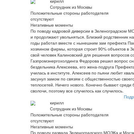
кирилл
Сотрудник из Москвы
Положительные стороны работодателя
отсутствуют
Негативные моменты
По поводу кадровой диверсии в Зеленоградском М
и продолжают увольняться. Близкий родственник н
годы работал вместе с нынешним зам префекта Па
хозяином фирмы, которая строит 90% объектов в З
свой человек Калиновский для решения вопросов с
Газпромэнергохолдинга Федорова решил вопрос сн
бездельника Алексеева, его жена-подруга Префекта,
училась в институте. Алексеев по пьяни любит хва
засунул замом по связям с общественностью своего
теплосетей. Ничего нового. Конечно бывают среди б
сволочи, поэтому все случилось как случилось.
Подр
кирилл
Сотрудник из Москвы
Положительные стороны работодателя
отсутствуют
Негативные моменты
По поводу развала Зеленоградского МОЭКа и Мосэ