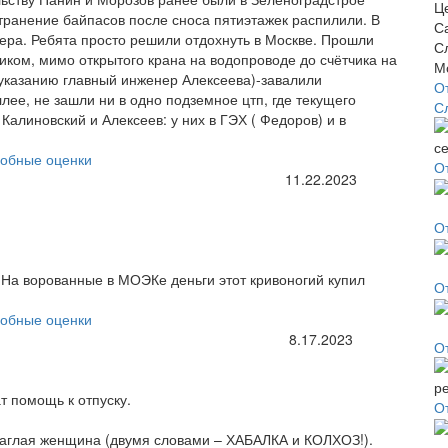
странение байпасов после сноса пятиэтажек распилили. В
ра. Ребята просто решили отдохнуть в Москве. Прошли
тиком, мимо открытого крана на водопроводе до счётчика на
 указанию главный инженер Алексеева)-завалили
О
ее, не зашли ни в одно подземное цтп, где текущего
С
Калиновский и Алексеев: у них в ГЭХ ( Федоров) и в
обные оценки
О
11.22.2023
О
 На ворованные в МОЭКе деньги этот кривоногий купил
О
обные оценки
8.17.2023
О
т помощь к отпуску.
О
наглая женщина (двумя словами – ХАБАЛКА и КОЛХОЗ!).