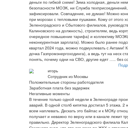
деньги по гибкой схеме! Зима холодная, деньги не
безопасности МОЭК, ни Служба техприсоединений,
зафиксировали. Совпадение, не думаю! Можно конеч
при морозах с тепловыми пушками. Кому от этого
Зеленоградского и Сбытового филиалов, руководст
Калиновского на должность), строителям, ведь кор
очередное повышение тарифа) и коллективу МОЭК( 
неконкурентная зарплата). Можно было ранее подсве
квартал 2024 года, можно подмухлевать с Актами! 
дочка Газпромэнергоходинга), а ведь тут на неск ст
понять, почему одни на СВО, другие едят ….. без 
Подр
игорь
Сотрудник из Москвы
Положительные стороны работодателя
Заработная плата без задержек
Негативные моменты
В течение только одной недели в Зеленограде прои
аварий. В одной столб кипятка достигал 5 этажа. 
всем наплевать. Дескать это байпас и к МОКу отно
получает и неважно по верху или в канале лежит т
правильно. Директор Зеленоградского филиала Ка
Смирнова зная, что два его зама по ЖКХ и строите