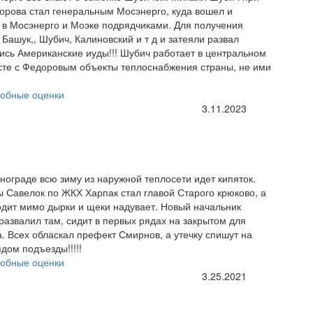
орова стал генеральным Мосэнерго, куда вошел и
 в Мосэнерго и Моэке подрядчиками. Для получения
ашук,, Шубич, Калиновский и т д и затеяли развал
ись Американские иуды!!! Шубич работает в центральном
сте с Федоровым объекты теплоснабжения страны, не ими
обные оценки
3.11.2023
ограде всю зиму из наружной теплосети идет кипяток.
ы Савелок по ЖКХ Харпак стал главой Старого крюково, а
одит мимо дырки и щеки надувает. Новый начальник
азвалил там, сидит в первых рядах на закрытом для
. Всех обласкал префект Смирнов, а утечку спишут на
дом подъезды!!!!!
обные оценки
3.25.2021