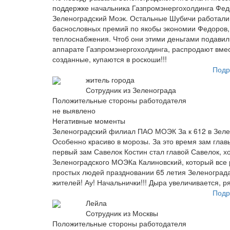
поддержке начальника Газпромэнергохолдинга Фед
Зеленоградский Моэк. Остальные Шубичи работали
баснословных премий по якобы экономии Федоров, Б
теплоснабжения. Чтоб они этими деньгами подавил
аппарате Газпромэнергохолдинга, распродают вме
созданные, купаются в роскоши!!!
Подр
житель города
Сотрудник из Зеленограда
Положительные стороны работодателя
не выявлено
Негативные моменты
Зеленоградский филиал ПАО МОЭК За к 612 в Зелен
Особенно красиво в морозы. За это время зам глав
первый зам Савелок Костин стал главой Савелок, х
Зеленоградского МОЭКа Калиновский, который все р
простых людей праздновании 65 летия Зеленограда
жителей! Ау! Начальнички!!! Дыра увеличивается, ря
Подр
Лейла
Сотрудник из Москвы
Положительные стороны работодателя