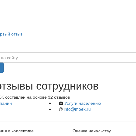
ервый отзыв
отзывы сотрудников
К составлен на основе 32 отзывов
пании
Услуги населению
info@moek.ru
ия в коллективе
Оценка начальству