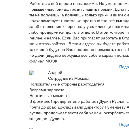
Работать с ней просто невыносимо. Не умеет норма
повышенных тоннах, грозит лишить премии. Если п
ты не получишь, а получишь только крики и визги с
подхалимствует (настолько противно это всё выгляд
за её отношения к персоналу уволились (и правильн
либо продержится долго в отделе. В этой конторе,
гнилее и наглее. Если Вас пригласят работать в О
же и отказывайтесь. В этом отделе вы будете работ
так и ещё будут на Вас постоянно повышать голос.
не дали (видимо верхушка всё себе в карман полож
филиал МОЭК.
Подр
Андрей
Сотрудник из Москвы
Положительные стороны работодателя
Вовремя зарплата
Негативные моменты
В фелиале1предприятия5 работает Дудин Руслан с
почти до драк. Докладывали директору Руменцеву 
руслан продолжает вести себя хамски оскорблять с
защищает Дудина.
Подр