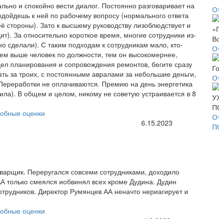
льно и спокойно вести диалог. Постоянно разговаривает на
О
одойдешь к ней по рабочему вопросу (нормального ответа
 её стороны). Зато к высшему руководству лизоблюдствует и
ит). За относительно короткое время, многие сотрудники из-
о сделали). С таким подходам к сотрудникам мало, кто-
О
 чем выше человек по должности, тем он высокомернее,
тдел планирования и сопровождения ремонтов, бегите сразу
ать за троих, с постоянными авралами за небольшие деньги,
О
 Переработки не оплачиваются. Премию на день энергетика
ила). В общем и целом, никому не советую устраивается в 8
обные оценки
О
6.15.2023
П
варщик. Переругался совсеми сотрудниками, доходило
АА только смеялся иобвинял всех кроме Дудина. Дудин
отрудников. Директор Румянцев АА неначто нериагирует и
обные оценки