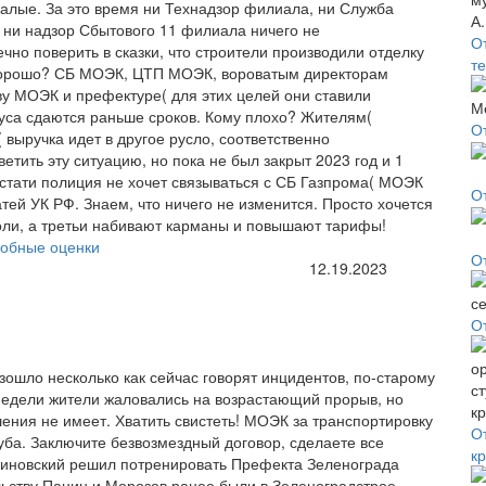
малые. За это время ни Технадзор филиала, ни Служба
 ни надзор Сбытового 11 филиала ничего не
О
но поверить в сказки, что строители производили отделку
т
 хорошо? СБ МОЭК, ЦТП МОЭК, вороватым директорам
ву МОЭК и префектуре( для этих целей они ставили
пуса сдаются раньше сроков. Кому плохо? Жителям(
О
выручка идет в другое русло, соответственно
тить эту ситуацию, но пока не был закрыт 2023 год и 1
Кстати полиция не хочет связываться с СБ Газпрома( МОЭК
О
атей УК РФ. Знаем, что ничего не изменится. Просто хочется
соли, а третьи набивают карманы и повышают тарифы!
обные оценки
О
12.19.2023
О
зошло несколько как сейчас говорят инцидентов, по-старому
2 недели жители жаловались на возрастающий прорыв, но
шения не имеет. Хватить свистеть! МОЭК за транспортировку
О
руба. Заключите безвозмездный договор, сделаете все
к
линовский решил потренировать Префекта Зеленограда
льству Панин и Морозов ранее были в Зеленоградстрое