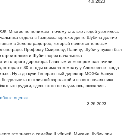
4.9.2023
ОЭК. Многие не понимают почему столько людей уволилось
ачальника отдела в Газпромэнергохолдинге Шубича долгие
ниным в Зеленоградстрое, который является теневым
еленограде. Префекту Смирнову, Панину, Шубичу нужен был
о строителями и Шубич через начальника
ятия старого директора. Главным инженером назначили
 которая в 80-е годы снимала комнату у Алексеевых, когда
литься. Ну а до кучи Генеральный директор МОЭКа Башук
 бездельника с отличной зарплатой и своего начальника
латных трудяги, здесь этого не случилось, оказались
обные оценки
3.25.2023
нерго все знают о семейке Шубичей. Михаил Шубич при