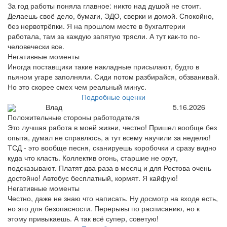
За год работы поняла главное: никто над душой не стоит.
Делаешь своё дело, бумаги, ЭДО, сверки и домой. Спокойно,
без нервотрёпки. Я на прошлом месте в бухгалтерии
работала, там за каждую запятую трясли. А тут как-то по-
человечески все.
Негативные моменты
Иногда поставщики такие накладные присылают, будто в
пьяном угаре заполняли. Сиди потом разбирайся, обзванивай.
Но это скорее смех чем реальный минус.
Подробные оценки
Влад
5.16.2026
Положительные стороны работодателя
Это лучшая работа в моей жизни, честно! Пришел вообще без
опыта, думал не справлюсь, а тут всему научили за неделю!
ТСД - это вообще песня, сканируешь коробочки и сразу видно
куда что класть. Коллектив огонь, старшие не орут,
подсказывают. Платят два раза в месяц и для Ростова очень
достойно! Автобус бесплатный, кормят. Я кайфую!
Негативные моменты
Честно, даже не знаю что написать. Ну досмотр на входе есть,
но это для безопасности. Перерывы по расписанию, но к
этому привыкаешь. А так всё супер, советую!