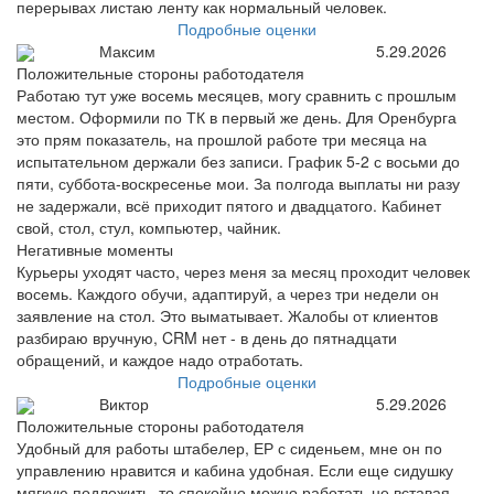
перерывах листаю ленту как нормальный человек.
Подробные оценки
Максим
5.29.2026
Положительные стороны работодателя
Работаю тут уже восемь месяцев, могу сравнить с прошлым
местом. Оформили по ТК в первый же день. Для Оренбурга
это прям показатель, на прошлой работе три месяца на
испытательном держали без записи. График 5-2 с восьми до
пяти, суббота-воскресенье мои. За полгода выплаты ни разу
не задержали, всё приходит пятого и двадцатого. Кабинет
свой, стол, стул, компьютер, чайник.
Негативные моменты
Курьеры уходят часто, через меня за месяц проходит человек
восемь. Каждого обучи, адаптируй, а через три недели он
заявление на стол. Это выматывает. Жалобы от клиентов
разбираю вручную, CRM нет - в день до пятнадцати
обращений, и каждое надо отработать.
Подробные оценки
Виктор
5.29.2026
Положительные стороны работодателя
Удобный для работы штабелер, ЕР с сиденьем, мне он по
управлению нравится и кабина удобная. Если еще сидушку
мягкую подложить, то спокойно можно работать не вставая.