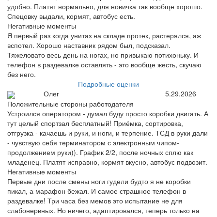
удобно. Платят нормально, для новичка так вообще хорошо.
Спецовку выдали, кормят, автобус есть.
Негативные моменты
Я первый раз когда унитаз на складе протек, растерялся, аж
вспотел. Хорошо наставник рядом был, подсказал.
Тяжеловато весь день на ногах, но привыкаю потихоньку. И
телефон в раздевалке оставлять - это вообще жесть, скучаю
без него.
Подробные оценки
Олег
5.29.2026
Положительные стороны работодателя
Устроился оператором - думал буду просто коробки двигать. А
тут целый спортзал бесплатный! Приёмка, сортировка,
отгрузка - качаешь и руки, и ноги, и терпение. ТСД в руки дали
- чувствую себя терминатором с электронным чипом-
продолжением руки)). График 2/2, после ночных сплю как
младенец. Платят исправно, кормят вкусно, автобус подвозит.
Негативные моменты
Первые дни после смены ноги гудели будто я не коробки
пикал, а марафон бежал. И самое страшное телефон в
раздевалке! Три часа без мемов это испытание не для
слабонервных. Но ничего, адаптировался, теперь только на