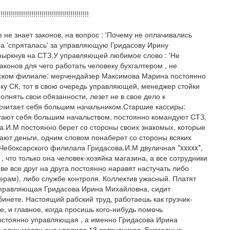
!!!!!!!!!!!!!!!!!!!!!!!!!!!!!!!!!!!!!!
не знает законов, на вопрос : 'Почему не оплачивались
на 'спряталась' за управляющую Гридасову Ирину
фыркнув на СТЗ.У управляющей любимое слово : 'Не
аконов для чего работать человеку бухгалтером , не
рском филиале: мерчендайзер Максимова Марина постоянно
ку СК, тот в свою очередь управляющей, менеджер стойки
лнять свои обязанности, лезет не в свое дело к
, считает себя большим начальником.Старшие кассиры:
ают себя большим начальством, постоянно командуют СТЗ,
а.И.М постоянно берет со стороны своих знакомых, которые
учают деньги, одним словом понаберет со стороны всяких
ебоксарского филилала Гридасова.И.М двуличная *xxxxx*,
, что только она человек-хозяйка магазина, а все сотрудники
ве все друг на друга постоянно наравят настучать либо
рам), либо службе контроля. Коллектив ужасный. Платят
 управляющая Гридасова Ирина Михайловна, сидит
бинете. Настоящий рабский труд, работаешь как грузчик-
 и главное, когда просишь кого-нибудь помочь
Постоянно управляющая , а именно Гридасова Ирина
а один месяц она уволила 13 сотрудников. Ежегодные