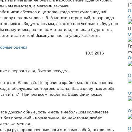
вы нам вымотал, а магазин закрыли.
От
аботников сбежала еще тогда, когда этот сумасшедший
А.
тя пару недель человек 5. А магазин огромный, товар надо
тавливать. Задумались мы, а как же нас увольнять будут по
 возмутились, на что нам ответили, что если будете рты
О
тот и за тот год! Выкинули нас на улицу как котят.
обные оценки
10.3.2016
О
ние с первого дня, быстро похудел.
О
Центр это Ваше всё. По причине крайне малого количества
ходит обслуживание торгового зала, Вас задерут как хорёк
О
ести и т.п.". Причём всем пофиг на Ваше физическое
О
 все дружелюбные, хоть и есть в небольшом количестве
т без претензий - нормальные, но некоторые любят
ым только мешая.
О
льцы рук, придавленные ноги это само собой, так же есть