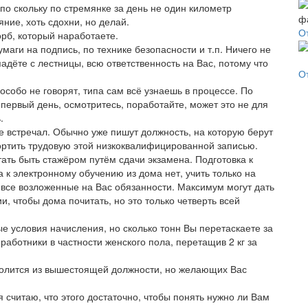
 по скольку по стремянке за день не один километр
ние, хоть сдохни, но делай.
О
орб, который наработаете.
маги на подпись, по технике безопасности и т.п. Ничего не
адёте с лестницы, всю ответственность на Вас, потому что
О
особо не говорят, типа сам всё узнаешь в процессе. По
первый день, осмотритесь, поработайте, может это не для
.
не встречал. Обычно уже пишут должность, на которую берут
портить трудовую этой низкоквалифицированной записью.
ать быть стажёром путём сдачи экзамена. Подготовка к
а к электронному обучению из дома нет, учить только на
все возложенные на Вас обязанности. Максимум могут дать
, чтобы дома почитать, но это только четверть всей
е условия начисления, но сколько тонн Вы перетаскаете за
аботники в частности женского пола, перетащив 2 кг за
уволится из вышестоящей должности, но желающих Вас
 считаю, что этого достаточно, чтобы понять нужно ли Вам