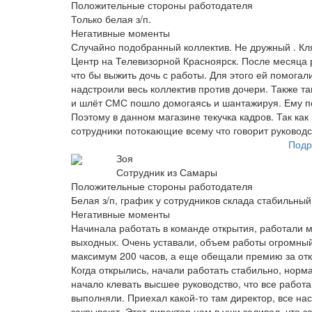
Положительные стороны работодателя
Только белая з/п.
Негативные моменты
Случайно подобранный коллектив. Не дружный . Кл
Центр на Телевизорной Красноярск. После месяца
что бы выжить дочь с работы. Для этого ей помогал
надстроили весь коллектив против дочери. Также та
и шлёт СМС пошло домогаясь и шантажируя. Ему п
Поэтому в данном магазине текучка кадров. Так ка
сотрудники потокающие всему что говорит руководс
Подр
Зоя
Сотрудник из Самары
Положительные стороны работодателя
Белая з/п, график у сотрудников склада стабильный 
Негативные моменты
Начинала работать в команде открытия, работали мы
выходных. Очень уставали, объем работы огромный.
максимум 200 часов, а еще обещали премию за отк
Когда открылись, начали работать стабильно, норма
начало клевать высшее руководство, что все работа
выполняли. Приехал какой-то там директор, все нас
закрывают. Этот директор нам в уши заливал, что з