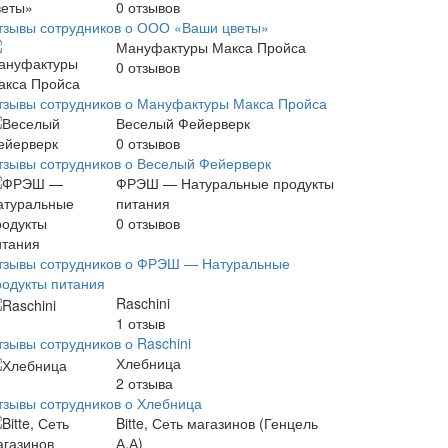
0
отзывов
тзывы сотрудников о ООО «Ваши цветы»
Мануфактуры Макса Пройса
0
отзывов
тзывы сотрудников о Мануфактуры Макса Пройса
Веселый Фейерверк
0
отзывов
тзывы сотрудников о Веселый Фейерверк
ФРЭШ — Натуральные продукты
питания
0
отзывов
тзывы сотрудников о ФРЭШ — Натуральные
родукты питания
Raschini
1
отзыв
тзывы сотрудников о Raschini
Хлебница
2
отзыва
тзывы сотрудников о Хлебница
Bitte, Сеть магазинов (Генцель
А.А)