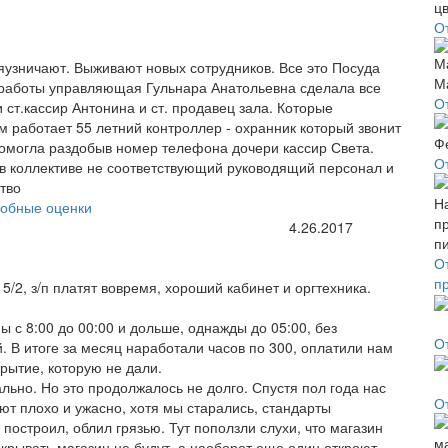
О
яузничают. Выживают новых сотрудников. Все это Посуда
 работы управляющая Гульнара Анатольевна сделала все
О
и ст.кассир Антонина и ст. продавец зала. Которые
м работает 55 летний контроллер - охранник который звонит
омогла раздобыв номер телефона дочери кассир Света.
О
к в коллективе не соответствующий руководящий персонал и
тво
обные оценки
4.26.2017
О
п
5/2, з/п платят вовремя, хороший кабинет и оргтехника.
 с 8:00 до 00:00 и дольше, однажды до 05:00, без
О
 В итоге за месяц наработали часов по 300, оплатили нам
рытие, которую не дали.
льно. Но это продолжалось не долго. Спустя пол года нас
О
ют плохо и ужасно, хотя мы старались, стандарты
 построил, облил грязью. Тут поползли слухи, что магазин
акрывать магазин не будут, а наоборот еще один откроют.