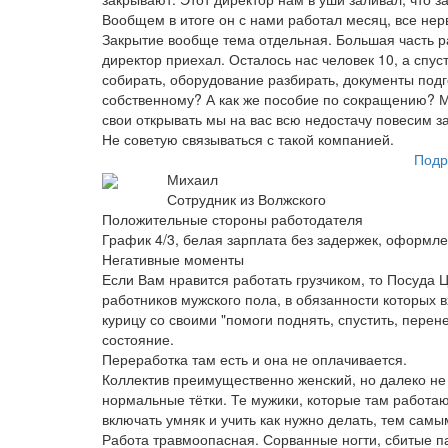
Вообщем в итоге он с нами работал месяц, все нер
Закрытие вообще тема отдельная. Большая часть р
директор приехал. Осталось нас человек 10, а спус
собирать, оборудование разбирать, документы подго
собственному? А как же пособие по сокращению? Мы
свои открывать мы на вас всю недостачу повесим за э
Не советую связываться с такой компанией.
Подр
Михаил
Сотрудник из Волжского
Положительные стороны работодателя
График 4/3, белая зарплата без задержек, оформле
Негативные моменты
Если Вам нравится работать грузчиком, то Посуда 
работников мужского пола, в обязанности которых в
курицу со своими "помоги поднять, спустить, перен
состояние.
Переработка там есть и она не оплачивается.
Коллектив преимущественно женский, но далеко не
нормальные тётки. Те мужики, которые там работаю
включать умняк и учить как нужно делать, тем сам
Работа травмоопасная. Сорванные ногти, сбитые па