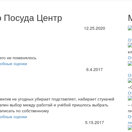
о Посуда Центр
12.25.2020
О
чего не поменялось
О
обные оценки
6.4.2017
О
О
ектив не угодных убирает подставляет, набирает стукачей
авлен выбор между работай и учёбой пришлось выбрать
написать по собственному
обные оценки
От
5.15.2017
г