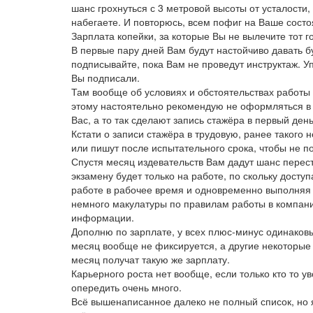
шанс грохнуться с 3 метровой высоты от усталости,
набегаете. И повторюсь, всем пофиг на Ваше состоя
Зарплата копейки, за которые Вы не вылечите тот г
В первые пару дней Вам будут настойчиво давать бу
подписывайте, пока Вам не проведут инструктаж. Уп
Вы подписали.
Там вообще об условиях и обстоятельствах работы 
этому настоятельно рекомендую не оформляться в 
Вас, а то так сделают запись стажёра в первый день
Кстати о записи стажёра в трудовую, ранее такого 
или пишут после испытательного срока, чтобы не 
Спустя месяц издевательств Вам дадут шанс перест
экзамену будет только на работе, по скольку доступ
работе в рабочее время и одновременно выполняя 
немного макулатуры по правилам работы в компании
информации.
Дополню по зарплате, у всех плюс-минус одинаковы
месяц вообще не фиксируется, а другие некоторые р
месяц получат такую же зарплату.
Карьерного роста нет вообще, если только кто то 
опередить очень много.
Всё вышенаписанное далеко не полный список, но я