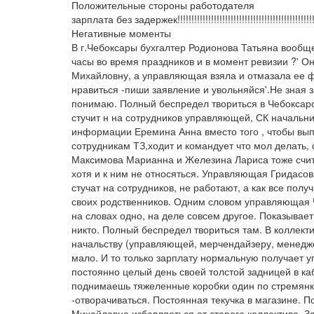
Положительные стороны работодателя
зарплата без задержек!!!!!!!!!!!!!!!!!!!!!!!!!!!!!!!!!!!!!!!!!!!!!!!!!!!!!!
Негативные моменты
В г.Чебоксары бухгалтер Родионова Татьяна вообще 
часы во время праздников и в момент ревизии ?' О
Михайловну, а управляющая взяла и отмазала ее 
нравиться -пиши заявление и увольняйся'.Не зная з
понимаю. Полный беспредел твориться в Чебокса
стучит н на сотрудников управляющей, СК начальни
информации Еремина Анна вместо того , чтобы выпо
сотрудникам ТЗ,ходит и командует что мол делать
Максимова Марианна и Железина Лариса тоже счит
хотя и к ним не относяться. Управляющая Гридасов
стучат на сотрудников, не работают, а как все пол
своих родственников. Одним словом управляющая Ч
на словах одно, на деле совсем другое. Показывает 
никто. Полный беспредел твориться там. В коллекти
начальству (управляющей, мерчендайзеру, менедже
мало. И то только зарплату нормальную получает
постоянно целый день своей толстой задницей в ка
поднимаешь тяжеленные коробки один по стремянке,
-отворачиваться. Постоянная текучка в магазине. 
Михайловна избавляеться от старого коллектива. З