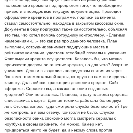
положенного времени под предлогом того, что необходимо
привести в порядок всю текущую документацию. Проводил
оформление кредитов в программе, подписи за клиента
ставил самостоятельно, находясь в закрытом кассовом окне.
Документы в базу подгружал также самостоятельно, объясняя
это тем, что хотел помочь сотруднику контроллеру. «Благими
намерениями…» это как раз про данного человека. План
выполнен, сотрудник занимает лидирующие места в
рейтингах компании, удостоен всеобщей похвалы и уважения.
Факт выдачи кредита осуществлен. Казалось бы, что можно
произвести досрочное гашение кредита, но для чего? Азарт не
унимался. Деньги выводились посредством снятия их через
банкомат с моментальной карты, которую он сам же и сделал
клиенту. Дальнейшая траектория движения средств- Сайт
«форекс». Спросите вы, а как же гашение выданных
кредитов? Они погашались. Планово, в дату платежа средства
списывались с карты. Данная техника работала более двух
лет. Отсюда вопрос: куда смотрела служба безопасности? Где
же контроль, а я вам отвечу. Контроля не было. Служба
безопасности банка спокойно могла смотреть сериалы с
ноутбука в своем кабинете. Им можно. Камер нет,
придираться никто не будет, да и некому слова против