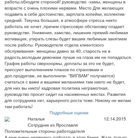
работы,обходите стороной! руководство -хамы, женщины в
возрасте с очень плохими нервами. Место Для желающих
подавить в себе достоинство, зарплата копейки, коллектив-
средний. Текучка большая, в атмосфере стресса никто
работать не хочет ,причем стрессовую обстановку создает
руководство. Унижения, хамство, лишение премий-любимая
мотивация, утирать слезы-будет вашим любимым занятием
после работы. Руководители отдела клиентского
обслуживания- женщины давно за 40, старость не в
радость,молодым девочкам лучше на глаза им не попадаться.
График работы сверхнормы, доплаты за это не будет,
прессуют выполнением планов по страховкам и
доп.продуктам, не выполнили- "ВИГВАМ" получается)
считаться с вами и вашими желаниями там никто не будет,
для них вы никто! кадровая политика неграмотная,
руководство просит сидит на насиженных местах. Развития
для сотрудника нет, карьерного роста тоже. Никому не желаю
там работать!
Подробные оценки
Наталья
12.14.2015
Сотрудник из Ярославля
Положительные стороны работодателя
А мне очень нравилось работать в этом банке. Жаль только