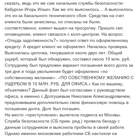
сказать, ведь это же сам начальник службы безопасности-
Кабурган Игорь Ильич. Как же это выяснилось… А выяснилось
это из-за банального технического сбоя. Средства на счет
клиента были зачислены, но списаны не были,
соответственно, клиент вышел на просрочку. Пришло смс
оповещение, клиент связался с колл-центром. На вопрос:
«Откуда задолженность?» получил ответ-по оформленному
кредиту. А кредит клиент не оформлял. Началась проверка.
Выяснилась цепочка, тянувшаяся около двух лет. Общий
ущерб, который был обнаружен, составил около 10 млн. руб.
Сотруднику был предложен вариант погашения всего долга за
три дня и тогда увольнение будет оформлено «по
собственному желанию». «ПО СОБСТВЕННОМУ ЖЕЛАНИЮ С
УЩЕРБОМ В 10 МЛН. РУБ. ДЛЯ ОФИСА.» Как по вашему,
объективно? Данный факт был согласован с руководством
офиса, а именно с Долгушевым Николаем Александровичем,
предложившем дополнительно свою финансовую помощь в
погашении долга. Долг был погашен.
На место «преступления» вылетела подмога из Москвы.
Служба безопасности (СБ прим. ред.) провела беседу с
данным сотрудником и выяснила пробелы в своей работе.
Однако именно московские работники СБ настояли на