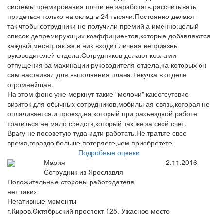
системы премирования почти не заработать,рассчитывать
придеться только на оклад в 24 тысячи.Постоянно делают
так,чтобы сотрудники не получили премий,а именно:целый
список депремирующих коэффициентов,которые добавляются
каждый месяц,так же в них входит личная неприязнь
руководителей отдела.Сотрудников делают козлами
отпущения за махинации руководителя отдела,на которых он
сам настаивал для выполнения плана.Текучка в отделе
огромнейшая.
На этом фоне уже меркнут такие "мелочи" как:отсутсвие
визиток для обычных сотрудников,мобильная связь,которая не
оплачивается,и проезд,на который при разъездной работе
тратиться не мало средств,который так же за свой счет.
Врагу не посоветую туда идти работать.Не тратьте свое
время,гораздо больше потеряете,чем приобретете.
Подробные оценки
Мария
2.11.2016
Сотрудник из Ярославля
Положительные стороны работодателя
нет таких
Негативные моменты
г.Киров.Октябрьский проспект 125. Ужасное место