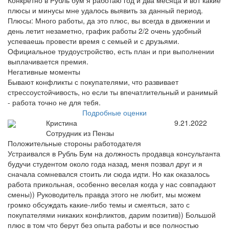
Конкретно в Рубль бум я работаю год и два месяца и вот какие
плюсы и минусы мне удалось выявить за данный период.
Плюсы: Много работы, да это плюс, вы всегда в движении и
день летит незаметно, график работы 2/2 очень удобный
успеваешь провести время с семьей и с друзьями.
Официальное трудоустройство, есть план и при выполнении
выплачивается премия.
Негативные моменты
Бывают конфликты с покупателями, что развивает
стрессоустойчивость, но если ты впечатлительный и ранимый
- работа точно не для тебя.
Подробные оценки
Кристина
9.21.2022
Сотрудник из Пензы
Положительные стороны работодателя
Устраивался в Рубль Бум на должность продавца консультанта
будучи студентом около года назад, меня позвал друг и я
сначала сомневался стоить ли сюда идти. Но как оказалось
работа прикольная, особенно веселая когда у нас совпадают
смены)) Руководитель правда этого не любит, мы можем
громко обсуждать какие-либо темы и смеяться, зато с
покупателями никаких конфликтов, дарим позитив)) Большой
плюс в том что берут без опыта работы и все полностью