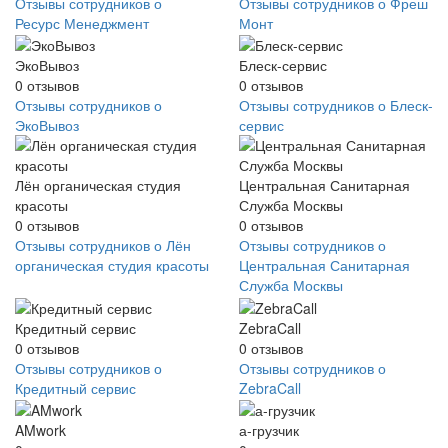
Отзывы сотрудников о
Отзывы сотрудников о Фреш
Ресурс Менеджмент
Монт
ЭкоВывоз
Блеск-сервис
0
отзывов
0
отзывов
Отзывы сотрудников о
Отзывы сотрудников о Блеск-
ЭкоВывоз
сервис
Лён органическая студия
Центральная Санитарная
красоты
Служба Москвы
0
отзывов
0
отзывов
Отзывы сотрудников о Лён
Отзывы сотрудников о
органическая студия красоты
Центральная Санитарная
Служба Москвы
Кредитный сервис
ZebraCall
0
отзывов
0
отзывов
Отзывы сотрудников о
Отзывы сотрудников о
Кредитный сервис
ZebraCall
AMwork
а-грузчик