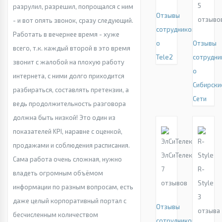
5
разрулил, разрешил, попрощался с ним
Отзывы
отзыво
- и вот опять звонок, сразу следующий.
сотрудников
Работать в вечернее время - хуже
о
Отзывы
всего, т.к. каждый второй в это время
Tele2
сотрудни
звонит с жалобой на плохую работу
о
интернета, с ними долго приходится
Сибирски
разбираться, составлять претензии, а
Сети
ведь продолжительность разговора
должна быть низкой! Это один из
показателей KPI, наравне с оценкой,
продажами и соблюдения расписания.
ЭлСиТелеком
Сама работа очень сложная, нужно
7
R-
владеть огромным объёмом
отзывов
Style
информации по разным вопросам, есть
3
даже целый корпоративный портал с
Отзывы
отзыва
бесчисленным количеством
сотрудников