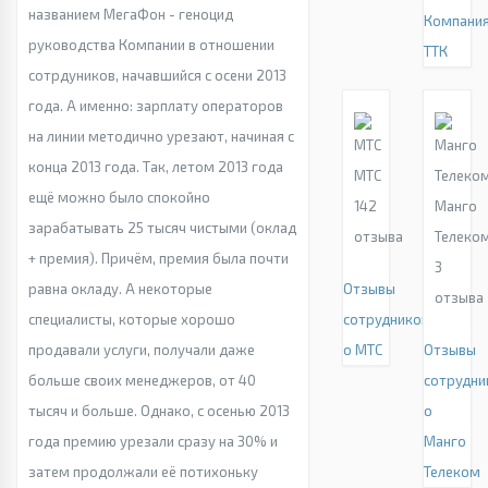
названием МегаФон - геноцид
Компани
руководства Компании в отношении
ТТК
сотрдуников, начавшийся с осени 2013
года. А именно: зарплату операторов
на линии методично урезают, начиная с
конца 2013 года. Так, летом 2013 года
МТС
ещё можно было спокойно
142
Манго
зарабатывать 25 тысяч чистыми (оклад
отзыва
Телеко
+ премия). Причём, премия была почти
3
равна окладу. А некоторые
Отзывы
отзыва
специалисты, которые хорошо
сотрудников
продавали услуги, получали даже
о МТС
Отзывы
больше своих менеджеров, от 40
сотрудни
тысяч и больше. Однако, с осенью 2013
о
года премию урезали сразу на 30% и
Манго
затем продолжали её потихоньку
Телеком