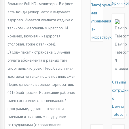
Яркий.ко
большие Full HD- мониторы. В офисе
Платформы
есть кондиционер, летом выручает
для
здорово. Имеется комната отдыха с
управления
теликом и массажным креслом. И
IT-
конечно, вкусная и недорогая
инфраструктурой
столовая, тоже с теликом).
Devino
3) Соц- пакет - страховка, 50%-ная
Teleco
оплата абонемента в разных там
4
спортивных клубах. Плюс бесплатная
отзыва
доставка на такси после поздних смен.
Отзывы
Периодические весёлые корпоративы.
сотрудни
4) Гибкий график. Расписание рабочих
о
смен составляется в специальной
Devino
программе, где можно меняться
Telecom
сменами и выходными с другими
сотрудниками (с согласования