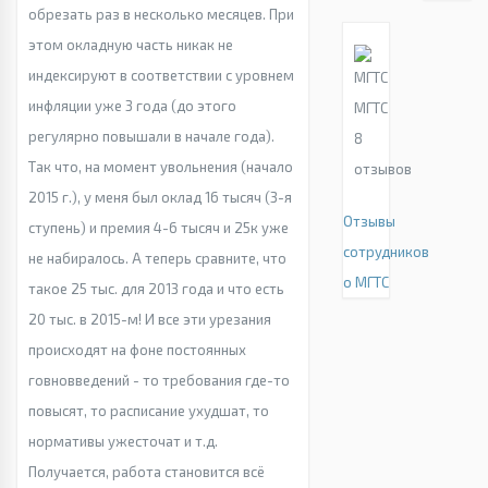
обрезать раз в несколько месяцев. При
этом окладную часть никак не
индексируют в соответствии с уровнем
инфляции уже 3 года (до этого
МГТС
регулярно повышали в начале года).
8
Так что, на момент увольнения (начало
отзывов
2015 г.), у меня был оклад 16 тысяч (3-я
Отзывы
ступень) и премия 4-6 тысяч и 25к уже
сотрудников
не набиралось. А теперь сравните, что
о МГТС
такое 25 тыс. для 2013 года и что есть
20 тыс. в 2015-м! И все эти урезания
происходят на фоне постоянных
говновведений - то требования где-то
повысят, то расписание ухудшат, то
нормативы ужесточат и т.д.
Получается, работа становится всё