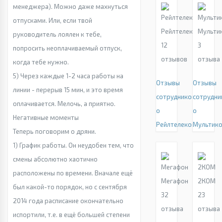
менеджера). Можно даже махнуться
отпусками. Или, если твой
Рейлтелеком
Мульти
руководитель лоялен к тебе,
12
3
попросить неоплачиваемый отпуск,
отзывов
отзыва
когда тебе нужно.
5) Через каждые 1-2 часа работы на
Отзывы
Отзывы
линии - перерыв 15 мин, и это время
сотрудников
сотрудни
оплачивается. Мелочь, а приятно.
о
о
Негативные моменты
Рейлтелеком
Мультик
Теперь поговорим о дряни.
1) График работы. Он неудобен тем, что
смены абсолютно хаотично
расположены по времени. Вначале ещё
Мегафон
2КОМ
был какой-то порядок, но с сентября
32
23
2014 года расписание окончательно
отзыва
отзыва
испортили, т.е. в ещё большей степени