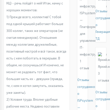
КЦ) - речь пойдёт о ней! Итак, начну с
хороших моментов:
Отзывы
ISPsystem
1) Прежде всего, коллектив! С тобой
сотрудни
—
под одной крышей работают больше
о
Платформы
300 коллег, таких же операторов (не
Генераци
для
считая менеджеров). Отношения
ТД
управления
между коллегами дружелюбные,
IT-
позитивный настрой и всё такое, всегда
инфраструктурой
есть с кем поболтать в перерыве. В
1
общем, не соскучишься! И конечно, не
Яркий.
отзыв
может не радовать тот факт, что
3
большая часть их - девушки (правда,
Отзывы
отзыва
те, с кем я хотел замутить, оказались
сотрудников
Отзывы
уже заняты).
о
сотрудни
2) Условия труда. Вполне удобные
ISPsystem
о
рабочие места. Недавно поставили
—