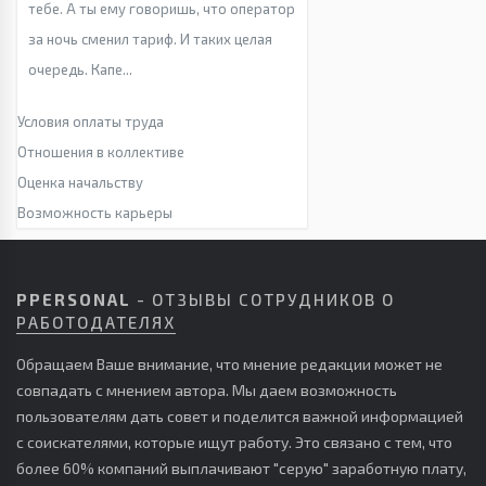
тебе. А ты ему говоришь, что оператор
за ночь сменил тариф. И таких целая
очередь. Капе...
Условия оплаты труда
Отношения в коллективе
Оценка начальству
Возможность карьеры
PPERSONAL
- ОТЗЫВЫ СОТРУДНИКОВ О
РАБОТОДАТЕЛЯХ
Обращаем Ваше внимание, что мнение редакции может не
совпадать с мнением автора. Мы даем возможность
пользователям дать совет и поделится важной информацией
с соискателями, которые ищут работу. Это связано с тем, что
более 60% компаний выплачивают "серую" заработную плату,