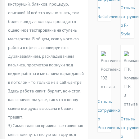
инструкций, бланков, процедур,
о
Отзывы
описаний. И всё это нужно знать, тем
ЭлСиТелеком
сотрудни
более каждые полгода проводится
о R-
оценочное тестирование на ступень
Style
мастерства. В общем, если у кого-то
работа в офисе ассоциируется с
дуракавалянием, раскладыванием
пасьянса, просмотра порнухи под
Ростелеком
видом работы и метанием карандашей
102
Компан
в потолок - то только не в Call-центре!
отзыва
ТТК
Здесь работа кипит, бурлит, нон-стоп,
3
как в пчелином улье, так что к концу
Отзывы
отзыва
смены вся душа высосана и башка
сотрудников
трещит.
о
Отзывы
3) Самая главная причина, заставившая
Ростелеком
сотрудни
меня покинуть гнилую контору под
о