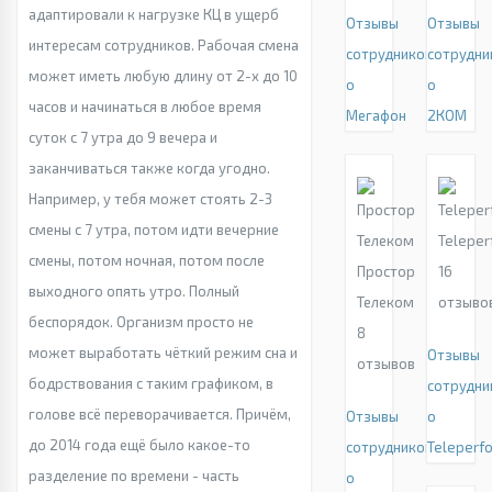
адаптировали к нагрузке КЦ в ущерб
Отзывы
Отзывы
интересам сотрудников. Рабочая смена
сотрудников
сотрудни
может иметь любую длину от 2-х до 10
о
о
часов и начинаться в любое время
Мегафон
2КОМ
суток с 7 утра до 9 вечера и
заканчиваться также когда угодно.
Например, у тебя может стоять 2-3
смены с 7 утра, потом идти вечерние
Teleper
смены, потом ночная, потом после
Простор
16
выходного опять утро. Полный
Телеком
отзыво
беспорядок. Организм просто не
8
может выработать чёткий режим сна и
Отзывы
отзывов
бодрствования с таким графиком, в
сотрудни
голове всё переворачивается. Причём,
Отзывы
о
до 2014 года ещё было какое-то
сотрудников
Teleperf
разделение по времени - часть
о