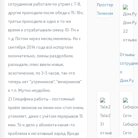
сотрудников работали по утрам с 7-8,
Простор
другие приходили после обеда к 15-16ч,
Телеком
третьи приходили в одно и то же
Дом.Ру
время и отрабатывали смену 10-11ч и
22
т.д. Потом через месяц менялись. Но с
отзыва
сентября 2014 года всё испортили
Отзывы
окончательно, смены раздробили,
сотрудни
раскидали, плюс ввели новые,
о
экзотические, по 3-5 часов, так что
Дом.Ру
теперь нет "утренников", "вечерников"
и т.п. Жутко неудобно.
2) Специфика работы - постоянный
приём звонков на линии нон-стоп очень
Tele2
утомляет, даже с учётом перерывов 15
31
Сибирс
мин. То и дело у абонента какая-то
отзыв
Сети
проблема и негативный заряд. Вроде