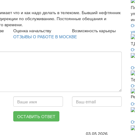
имает что и как надо делать в телекоме. Бывший нефтянник
е дирекции по обслуживанию. Постоянные обещания и
го времени.
О
ве
Оценка начальству
Возможность карьеры
у
ОТЗЫВЫ О РАБОТЕ В МОСКВЕ
О
О
О
О
ОСТАВИТЬ ОТВЕТ
О
03.05.2026