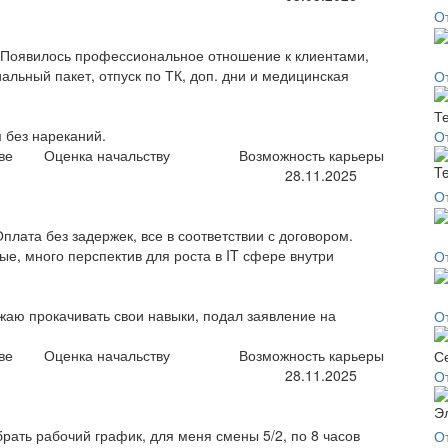
О
. Появилось профессиональное отношение к клиентами,
льный пакет, отпуск по ТК, доп. дни и медицинская
О
 без нареканий.
О
ве
Оценка начальству
Возможность карьеры
28.11.2025
О
ата без задержек, все в соответствии с договором.
е, много перспектив для роста в IT сфере внутри
О
жаю прокачивать свои навыки, подал заявление на
О
ве
Оценка начальству
Возможность карьеры
28.11.2025
О
ать рабочий график, для меня смены 5/2, по 8 часов
О