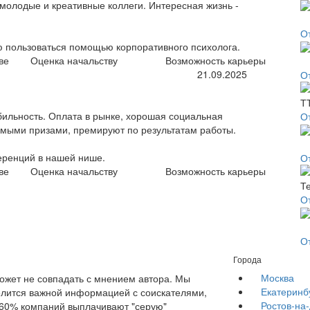
молодые и креативные коллеги. Интересная жизнь -
О
ю пользоваться помощью корпоративного психолога.
ве
Оценка начальству
Возможность карьеры
21.09.2025
О
бильность. Оплата в рынке, хорошая социальная
О
омыми призами, премируют по результатам работы.
еренций в нашей нише.
О
ве
Оценка начальству
Возможность карьеры
О
О
Города
Москва
жет не совпадать с мнением автора. Мы
Екатеринб
елится важной информацией с соискателями,
Ростов-на
е 60% компаний выплачивают "серую"