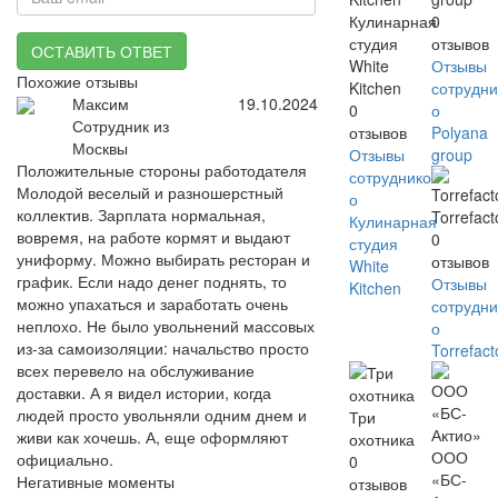
Кулинарная
0
студия
отзывов
ОСТАВИТЬ ОТВЕТ
White
Отзывы
Похожие отзывы
Kitchen
сотрудни
Максим
19.10.2024
0
о
Сотрудник из
отзывов
Polyana
Москвы
Отзывы
group
Положительные стороны работодателя
сотрудников
Молодой веселый и разношерстный
о
коллектив. Зарплата нормальная,
Torrefact
Кулинарная
вовремя, на работе кормят и выдают
0
студия
униформу. Можно выбирать ресторан и
отзывов
White
график. Если надо денег поднять, то
Отзывы
Kitchen
можно упахаться и заработать очень
сотрудни
неплохо. Не было увольнений массовых
о
из-за самоизоляции: начальство просто
Torrefact
всех перевело на обслуживание
доставки. А я видел истории, когда
людей просто увольняли одним днем и
Три
живи как хочешь. А, еще оформляют
охотника
ООО
официально.
0
«БС-
Негативные моменты
отзывов