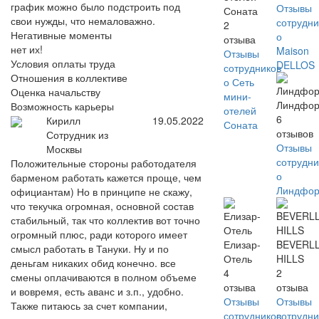
график можно было подстроить под
Отзывы
Соната
свои нужды, что немаловажно.
сотрудни
2
Негативные моменты
о
отзыва
нет их!
Maison
Отзывы
Условия оплаты труда
DELLOS
сотрудников
Отношения в коллективе
о Сеть
Оценка начальству
мини-
Линдфор
Возможность карьеры
отелей
6
Кирилл
19.05.2022
Соната
отзывов
Сотрудник из
Отзывы
Москвы
сотрудни
Положительные стороны работодателя
о
барменом работать кажется проще, чем
Линдфор
официантам) Но в принципе не скажу,
что текучка огромная, основной состав
стабильный, так что коллектив вот точно
огромный плюс, ради которого имеет
Елизар-
BEVERLL
смысл работать в Тануки. Ну и по
Отель
HILLS
деньгам никаких обид конечно. все
4
2
смены оплачиваются в полном объеме
отзыва
отзыва
и вовремя, есть аванс и з.п., удобно.
Отзывы
Отзывы
Также питаюсь за счет компании,
сотрудников
сотрудни