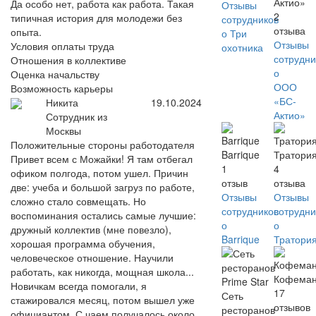
Актио»
Да особо нет, работа как работа. Такая
Отзывы
2
типичная история для молодежи без
сотрудников
отзыва
опыта.
о Три
Отзывы
Условия оплаты труда
охотника
сотрудни
Отношения в коллективе
о
Оценка начальству
ООО
Возможность карьеры
«БС-
Никита
19.10.2024
Актио»
Сотрудник из
Москвы
Положительные стороны работодателя
Barrique
Тратори
Привет всем с Можайки! Я там отбегал
1
4
офиком полгода, потом ушел. Причин
отзыв
отзыва
две: учеба и большой загруз по работе,
Отзывы
Отзывы
сложно стало совмещать. Но
сотрудников
сотрудни
воспоминания остались самые лучшие:
о
о
дружный коллектив (мне повезло),
Barrique
Тратори
хорошая программа обучения,
человеческое отношение. Научили
работать, как никогда, мощная школа...
Кофема
Новичкам всегда помогали, я
17
Сеть
стажировался месяц, потом вышел уже
отзывов
ресторанов
официантом. С чаем получалось около