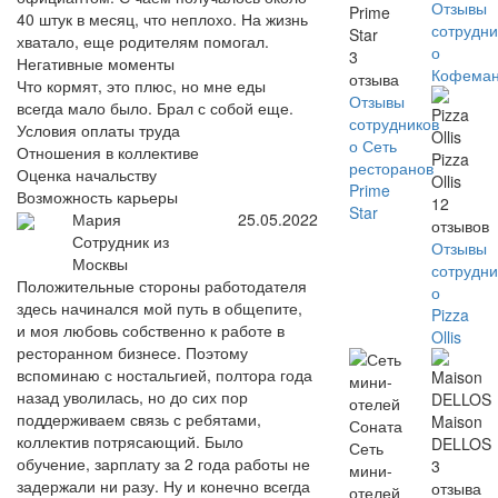
Отзывы
Prime
40 штук в месяц, что неплохо. На жизнь
сотрудни
Star
хватало, еще родителям помогал.
о
3
Негативные моменты
Кофема
отзыва
Что кормят, это плюс, но мне еды
Отзывы
всегда мало было. Брал с собой еще.
сотрудников
Условия оплаты труда
о Сеть
Отношения в коллективе
Pizza
ресторанов
Оценка начальству
Ollis
Prime
Возможность карьеры
12
Star
Мария
25.05.2022
отзывов
Сотрудник из
Отзывы
Москвы
сотрудни
Положительные стороны работодателя
о
здесь начинался мой путь в общепите,
Pizza
и моя любовь собственно к работе в
Ollis
ресторанном бизнесе. Поэтому
вспоминаю с ностальгией, полтора года
назад уволилась, но до сих пор
поддерживаем связь с ребятами,
Maison
коллектив потрясающий. Было
DELLOS
Сеть
обучение, зарплату за 2 года работы не
3
мини-
задержали ни разу. Ну и конечно всегда
отзыва
отелей