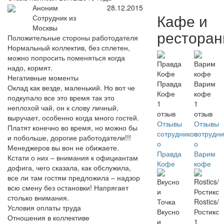
Аноним
28.12.2015
Кафе и
Сотрудник из
Москвы
рестора
Положительные стороны работодателя
Нормальный коллектив, без сплетен,
можно попросить поменяться когда
надо, кормят.
Негативные моменты
Правда
Варим
Оклад как везде, маленький. Но вот че
Кофе
кофе
подкупало все это время так это
1
1
неплохой чай, он к слову личный,
отзыв
отзыв
выручает, особенно когда много гостей.
Отзывы
Отзывы
Платят конечно во время, но можно бы
сотрудников
сотрудни
и побольше, дорогие работодатели!!!
о
о
Менеджеров вы вон не обижаете.
Правда
Варим
Кстати о них – внимания к официантам
Кофе
кофе
дофига, чего сказала, как обслужила,
все ли там гостям предложила – надзор
всю смену без остановки! Напрягает
столько внимания.
Rostics/
Условия оплаты труда
Вкусно
Ростикс
Отношения в коллективе
и
1