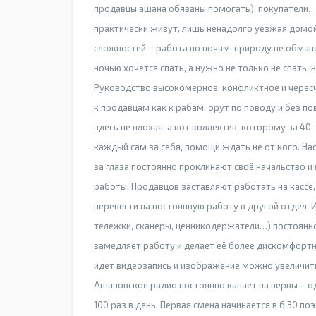
продавцы ашана обязаны помогать), покупатели…
практически живут, лишь ненадолго уезжая домой
сложностей – работа по ночам, природу не обман
ночью хочется спать, а нужно не только не спать, 
Руководство высокомерное, конфликтное и чересч
к продавцам как к рабам, орут по поводу и без по
здесь не плохая, а вот коллектив, которому за 40
каждый сам за себя, помощи ждать не от кого. На
за глаза постоянно проклинают своё начальство и
работы. Продавцов заставляют работать на кассе,
перевести на постоянную работу в другой отдел. 
тележки, сканеры, ценникодержатели…) постоянно 
замедляет работу и делает её более дискомфортн
идёт видеозапись и изображение можно увеличить 
Ашановское радио постоянно капает на нервы – о
100 раз в день. Первая смена начинается в 6.30 п