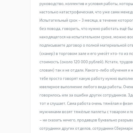
руководство, коллектив и условия работы, которы
настолько катастрофическая, что уже сами менед
Испытательный срок – 3 месяца, в течение которог
без повода, говорить, что нужно работать ещё бы
находящегося на испытательном сроке, можно во
подписываете договор о полной материальной отв
(сканер) в торговом зале и его унесёт кто-то из 
стоимость (около 120 000 рублей). Кстати, трудо
словам) так и не отдали. Какого-либо обучения и 
тебе просто говорят какую работу нужно выполнит
ювелирное выполнение любого вида работы. Очень 
говорилось или за ошибки других сотрудников. Зд
тот и слушает. Сама работа очень тяжёлая и физи
мужчинами возят тяжёлые паллеты с товаром и п
– ни сказать ничего, продавцов буквально разрыв
сотрудники других отделов, сотрудники Сбермар