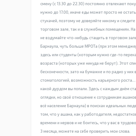
смену (с 13.30 до 22.30) постоянно отвлекают по
нужно до 17.00, иначе еды может просто не остат
стукачей, поэтому не доверяйте никому и следите
торговом зале, так и в служебных помещениях. Н
не вздумайте что-нибудь стащить в торговом зале
Барнаула, чуть больше МРОТа (при этом менеджер
здесь или студенты (которым нужно где-то перек
возраста (которых уже никуда не берут). Этот с
бесконечности, зато на бумажке и по радио у них 
стоматологией, возможность карьерного роста… В
какой дурдом вы попали. Здесь с каждым днём ста
оглядки, но своё отношение к сотрудникам ашано
всё население Барнаула) в поисках идеальных люд
том, что у ашана, как у работодателя, недостатко
времени и нервов и не боитесь, что у вас в трудов
3 месяца, можете на себе проверить мои слова.