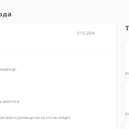
года
07.12.2014
 надежде,
О
 аппетита!
О
ее всего руководство на это не пойдёт