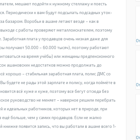
купатели, мешают подойти к нужному стеллажу и поесть
ься. Периодически к вам будут подсылать подсадных уток-
 за базаром. Воробьи в ашане летают везде – как в
а выходе с работы проверяют металлоискателем, поэтому
. Заработная плата у продавцов очень низкая даже для
О
ы получают 50.000 – 60.000 тысяч), поэтому работают
антоваться на время учёбы) или женщины предпенсионного
писок ашановских недостатков можно продолжать до
всё хорошо – стабильная заработная плата, полис ДМС со
ы будете не рады этой зарплате и полису, когда поймёте в
О
новится всё хуже и хуже, поэтому все бегут отсюда без
вское руководство не меняет – наверное решили перебрать
ей и идеальных работников, которых нет в природе, при
в ещё больше, чем у самих продавцов. Если не жалко
ой книжке появится запись, что вы работали в ашане всего 1-
О