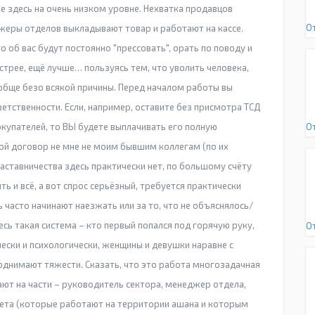
е здесь на очень низком уровне. Нехватка продавцов
О
жеры отделов выкладывают товар и работают на кассе.
о об вас будут постоянно "прессовать", орать по поводу и
стрее, ещё лучше… пользуясь тем, что уволить человека,
обще безо всякой причины. Перед началом работы вы
етственности. Если, например, оставите без присмотра ТСД
покупателей, то ВЫ будете выплачивать его полную
О
вой договор не мне не моим бывшим коллегам (по их
наставничества здесь практически нет, по большому счёту
ь и всё, а вот спрос серьёзный, требуется практически
часто начинают наезжать или за то, что не объяснялось/
есь такая система – кто первый попался под горячую руку,
О
чески и психологически, женщины и девушки наравне с
однимают тяжести. Сказать, что это работа многозадачная
ают на части – руководитель сектора, менеджер отдела,
кета (которые работают на территории ашана и которым