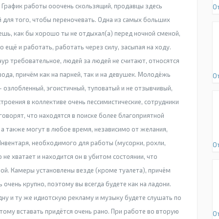
 График работы ооочень скользящий, продавцы здесь
О
 для того, чтобы переночевать. Одна из самых больших
ешь, как бы хорошо ты не отдыхал(а) перед ночной сменой,
но ещё и работать, работать через силу, засыпая на ходу.
ур требовательное, людей за людей не считают, относятся
вода, причём как на парней, так и на девушек. Молодёжь
О
 – озлобленный, эгоистичный, туповатый и не отзывчивый,
строения в коллективе очень пессимистические, сотрудники
 говорят, что находятся в поиске более благоприятной
 а также могут в любое время, независимо от желания,
Инвентаря, необходимого для работы (мусорки, рохли,
О
не хватает и находится он в убитом состоянии, что
ой. Камеры установлены везде (кроме туалета), причём
очень крупно, поэтому вы всегда будете как на ладони.
дну и ту же идиотскую рекламу и музыку будете слушать по
оэтому вставать придётся очень рано. При работе во вторую
О