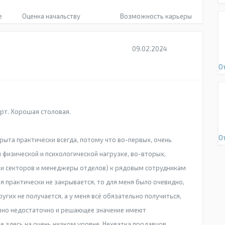
е
Оценка начальству
Возможность карьеры
09.02.2024
О
рт. Хорошая столовая.
О
рыта практически всегда, потому что во-первых, очень
 физической и психологической нагрузке, во-вторых,
и секторов и менеджеры отделов) к рядовым сотрудникам
сия практически не закрывается, то для меня было очевидно,
 других не получается, а у меня всё обязательно получиться,
 явно недостаточно и решающее значение имеют
е здесь на очень низком уровне. Нехватка продавцов