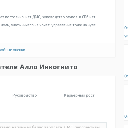
т постоянно, нет ДМС, руководство глупое, в СПб нет
ноль, знать ничего не хочет, управление тоже на нуле.
О
у
обные оценки
ателе Алло Инкогнито
О
Руководство
Карьерный рост
О