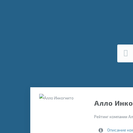
Алло Инко
Рейтинг компании Ал
Описание ко