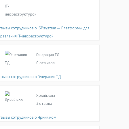
тзывы сотрудников о ISPsystem — Платформы для
правления IT-инфраструктурой
Генерация ТД
0
отзывов
тзывы сотрудников о Генерация ТД
Яркий.ком
3
отзыва
тзывы сотрудников о Яркий.ком