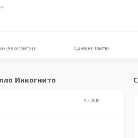
ru
ения в коллективе
Оценка начальству
лло Инкогнито
С
9.3.2018