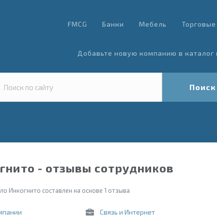
FMCG
Банки
Мебель
Торговые
Добавьте новую компанию в каталог 
Поиск
гнито - отзывы сотрудников
ло Инкогнито составлен на основе 1 отзыва
мпании
Связь и Интернет