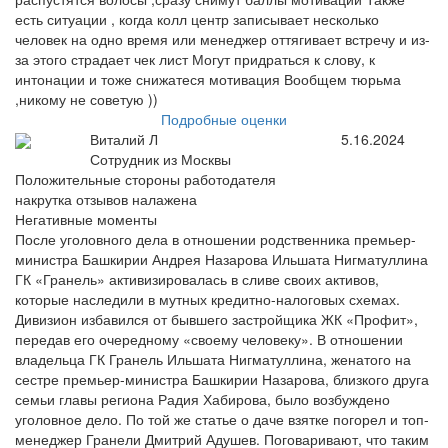
есть ситуации , когда колл центр записывает несколько
человек на одно время или менеджер оттягивает встречу и из-
за этого страдает чек лист Могут придраться к слову, к
интонации и тоже снижатеся мотивация Вообщем тюрьма
,никому не советую ))
Подробные оценки
Виталий Л
5.16.2024
Сотрудник из Москвы
Положительные стороны работодателя
накрутка отзывов налажена
Негативные моменты
После уголовного дела в отношении родственника премьер-
министра Башкирии Андрея Назарова Ильшата Нигматуллина
ГК «Гранель» активизировалась в сливе своих активов,
которые наследили в мутных кредитно-налоговых схемах.
Дивизион избавился от бывшего застройщика ЖК «Профит»,
передав его очередному «своему человеку». В отношении
владельца ГК Гранель Ильшата Нигматуллина, женатого на
сестре премьер-министра Башкирии Назарова, близкого друга
семьи главы региона Радия Хабирова, было возбуждено
уголовное дело. По той же статье о даче взятке погорел и топ-
менеджер Гранели Дмитрий Адушев. Поговаривают, что таким