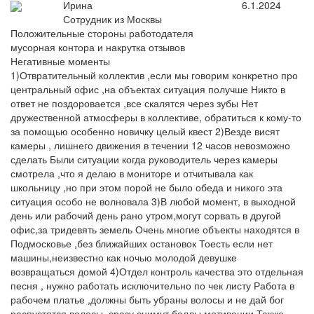
Ирина
6.1.2024
Сотрудник из Москвы
Положительные стороны работодателя
мусорная контора и накрутка отзывов
Негативные моменты
1)Отвратительный коллектив ,если мы говорим конкретно про
центральный офис ,на объектах ситуация получше Никто в
ответ не поздоровается ,все скалятся через зубы Нет
дружественной атмосферы в коллективе, обратиться к кому-то
за помощью особенно новичку целый квест 2)Везде висят
камеры , лишнего движения в течении 12 часов невозможно
сделать Были ситуации когда руководитель через камеры
смотрела ,что я делаю в мониторе и отчитывала как
школьницу ,но при этом порой не было обеда и никого эта
ситуация особо не волновала 3)В любой момент, в выходной
день или рабочий день рано утром,могут сорвать в другой
офис,за тридевять земель Очень многие объекты находятся в
Подмосковье ,без ближайших остановок Тоесть если нет
машины,неизвестно как ночью молодой девушке
возвращаться домой 4)Отдел контроль качества это отдельная
песня , нужно работать исключительно по чек листу Работа в
рабочем платье ,должны быть убраны волосы и не дай бог
распустятся волосы ,сразу снимут баллы мотивации Также