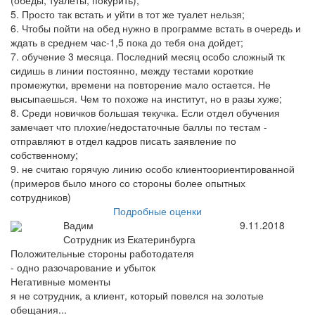
(обеды, туалеты, покурить);
5. Просто так встать и уйти в тот же туалет нельзя;
6. Чтобы пойти на обед нужно в программе встать в очередь и
ждать в среднем час-1,5 пока до тебя она дойдет;
7. обучение 3 месяца. Последний месяц особо сложный тк
сидишь в линии постоянно, между тестами короткие
промежутки, времени на повторение мало остается. Не
высыпаешься. Чем то похоже на институт, но в разы хуже;
8. Среди новичков большая текучка. Если отдел обучения
замечает что плохие/недостаточные баллы по тестам -
отправляют в отдел кадров писать заявление по
собственному;
9. не считаю горячую линию особо клиентоориентированной
(примеров было много со стороны более опытных
сотрудников)
Подробные оценки
Вадим
9.11.2018
Сотрудник из Екатеринбурга
Положительные стороны работодателя
- одно разочарование и убыток
Негативные моменты
я не сотрудник, а клиент, который повелся на золотые
обещания...