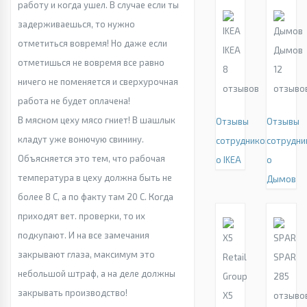
работу и когда ушел. В случае если ты
задерживаешься, то нужно
отметиться вовремя! Но даже если
IKEA
Дымов
отметишься не вовремя все равно
8
12
ничего не поменяется и сверхурочная
отзывов
отзыво
работа не будет оплачена!
В мясном цеху мясо гниет! В шашлык
Отзывы
Отзывы
кладут уже вонючую свинину.
сотрудников
сотрудни
Объясняется это тем, что рабочая
о IKEA
о
температура в цеху должна быть не
Дымов
более 8 С, а по факту там 20 С. Когда
приходят вет. проверки, то их
подкупают. И на все замечания
закрывают глаза, максимум это
SPAR
небольшой штраф, а на деле должны
285
закрывать производство!
X5
отзыво