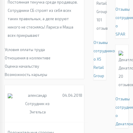
Постоянная текучка среди продавцов.
Retail
Отзывы
Сотрудники СБ строят из себя всех
Group
сотрудни
таких правильных, а деле воруют
101
о
никого не стесняясь! Лариса и Маша
отзыв
SPAR
всех прикрывают
Отзывы
Условия оплаты труда
сотрудников
Отношения в коллективе
о X5
Оценка начальству
Retail
Декатл
Возможность карьеры
Group
20
отзыво
александр
04.04.2018
Отзывы
Сотрудник из
сотрудни
Энгельса
о
Декатло
Положительные стороны