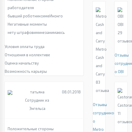
работодателя
бывший роботниксимеИнонго
Негативные моменты
OBI
нету штрафовиминезанимаюсь
29
отзыво
Условия оплаты труда
Metro
Отношения в коллективе
Отзывы
Cash
Оценка начальству
сотрудни
and
Возможность карьеры
о OBI
Carry
83
отзыва
татьяна
08.01.2018
Сотрудник из
Отзывы
Castor
Энгельса
сотрудников
11
о
отзыво
Положительные стороны
Metro