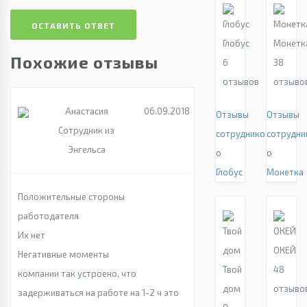
ОСТАВИТЬ ОТВЕТ
Глобус
Монетк
Похожие отзывы
6
38
отзывов
отзыво
Анастасия
06.09.2018
Отзывы
Отзывы
Сотрудник из
сотрудников
сотрудни
Энгельса
о
о
Глобус
Монетка
Положительные стороны
работодателя
Их нет
ОКЕЙ
Негативные моменты
Твой
48
компании так устроено, что
дом
отзыво
задерживаться на работе на 1-2 ч это