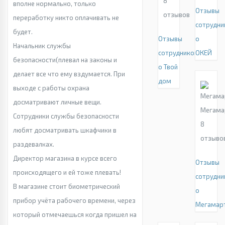
8
вполне нормально, только
Отзывы
отзывов
переработку никто оплачивать не
сотрудни
будет.
Отзывы
о
Начальник службы
сотрудников
ОКЕЙ
безопасности(плевал на законы и
о Твой
делает все что ему вздумается. При
дом
выходе с работы охрана
досматривают личные вещи.
Мегама
Сотрудники службы безопасности
8
любят досматривать шкафчики в
отзыво
раздевалках.
Директор магазина в курсе всего
Отзывы
происходящего и ей тоже плевать!
сотрудни
В магазине стоит биометрический
о
прибор учёта рабочего времени, через
Мегамар
который отмечаешься когда пришел на