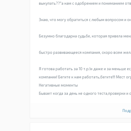
выкупать??"а нам с одобрением и пониманием о
Знаю, что могу обратиться с любым вопросом и он
Безумно благодарна судьбе, которая привела мен
быстро развивающееся компания, скоро всем желаю
Я готова работать за 10 т.р.!и даже и за меньше 
компании! Бегите к нам работать,бегите!!! Мест о
Негативные моменты
Бывает когда за день не одного теста,проверки и о
Подр