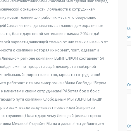
кими капиталистическими красками.Был сделан шаг вперед
ехнической оснащенности, лояльности к сотрудникам
пку новой техники для рабочих мест, что безусловно
ей! Самые четкие, динамичные,а главное демократичные
О
латы, благодаря новой мотивации с начала 2014 года!
у
своей зарплаты,зависящей только от них самих,а именно от
нности к компании которая их кормит, поит, одевает и
а в Липецком регионе компании ВЫМПЕЛКОМ составляет 54
ильной,динамично-процветающей,демократичной,яркой
 небывалый прирост клиентов,зарплаты сотрудников!
,что работают с таким лидером как Миша Слободин!Верим
О
к клиентам и своим сотрудникам! РАботая бок о бок с
етающего пути компании Слободиным МЫ УВЕРЕНЫ НАШИ
во всем, везде выдумывает новые идеи (например
 сотрудников) благодаря чему Липецкий филиал горячо
дина Михаила! Старайся Миша и дальше! ты добился,что
О