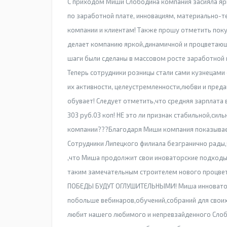
С приходом Миши Слободина компания засияла яр
по заработной плате, инновациям, материально-т
компании и клиентам! Также прошу отметить поку
делает компанию яркой,динамичной и процветающ
шаги были сделаны в массовом росте заработной п
Теперь сотрудники розницы стали сами кузнецами 
их активности, целеустремленности,любви и преда
обувает! Следует отметить,что средняя зарплат
303 руб.03 коп! НЕ это ли признак стабильной,с
компании???Благодаря Миши компания показывает
Сотрудники Липецкого филиала безгранично рады
,что Миша продолжит свои иноваторские подходы 
таким замечательным строителем нового процв
ПОБЕДЫ БУДУТ ОГЛУШИТЕЛЬНЫМИ! Миша инноватор 
побольше вебинаров,обучений,собраний для своих
любит нашего любимого и непревзайденного Слобо