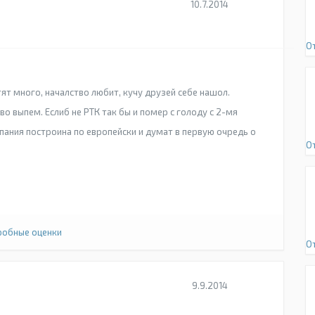
10.7.2014
О
ят много, началство любит, кучу друзей себе нашол.
во выпем. Еслиб не РТК так бы и помер с голоду с 2-мя
пания построина по европейски и думат в первую очредь о
О
обные оценки
О
9.9.2014