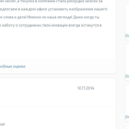
м часом ,а текучка в компании стала рекордно низкой за
Предлогаем в каждом офисе установить изображение нашего
к слова и дела! Именно он наша легенда! Даже когда ты
заботу о сотрудниках,твои иновации всегда останутся в
О
обные оценки
О
10.17.2014
О
ли!