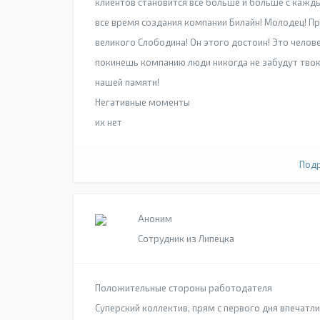
клиентов становится все больше и больше с кажды
все время создания компании Билайн! Молодец! 
великого Слободина! Он этого достоин! Это челове
покинешь компанию люди никогда не забудут твою 
нашей памяти!
Негативные моменты
их нет
Подр
Аноним
Сотрудник из Липецка
Положительные стороны работодателя
Суперский коллектив, прям с первого дня впечатли