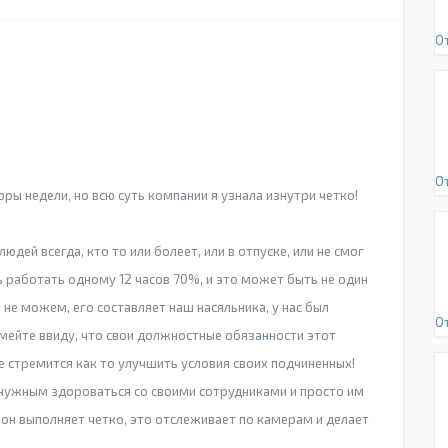
О
О
ры недели, но всю суть компании я узнала изнутри четко!
людей всегда, кто то или болеет, или в отпуске, или не смог
 работать одному 12 часов 70%, и это может быть не один
ь не можем, его составляет наш насяльника, у нас был
О
имейте ввиду, что свои должностные обязанности этот
не стремится как то улучшить условия своих подчиненных!
т нужным здороваться со своими сотрудниками и просто им
о он выполняет четко, это отслеживает по камерам и делает