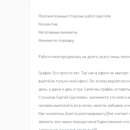
Положительные стороны работодателя
Коллектив
Негативные моменты
Начнем по-порядку.
Работа моя продлилась не долго, всего лишь полто
График. Его просто нет. Так как в офисе не хватает 
выйти(не только мой офис). По-этому вероятность
день, а даже и два, и три. Сами мы график оставит
Стукалов Сергей Сергеевич, запомните это имя и 
человек выполнять не в силах, многое забывае, и 
Как оказалось боится разговаривать)))не считае
звонить, все через передатчика! Единственное чт
замечания, научился, молодца)))