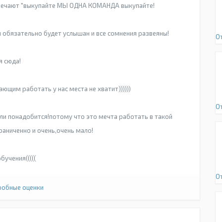
твечают "выкупайте МЫ ОДНА КОМАНДА выкупайте!
 обязательно будет услышан и все сомнения развеяны!
О
я сюда!
щим работать у нас места не хватит))))))
О
если понадобится!потому что это мечта работать в такой
граниченно и очень,очень мало!
бучения(((((
О
обные оценки