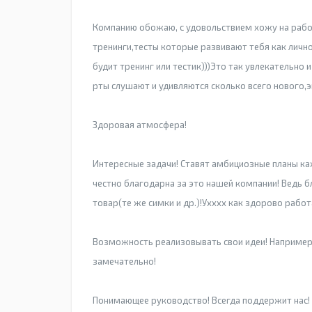
Компанию обожаю, с удовольствием хожу на работ
тренинги,тесты которые развивают тебя как личн
будит тренинг или тестик)))Это так увлекательно
рты слушают и удивляются сколько всего нового
Здоровая атмосфера!
Интересные задачи! Ставят амбициозные планы ка
честно благодарна за это нашей компании! Ведь 
товар(те же симки и др.)!Ухххх как здорово работа
Возможность реализовывать свои идеи! Например 
замечательно!
Понимающее руководство! Всегда поддержит нас!