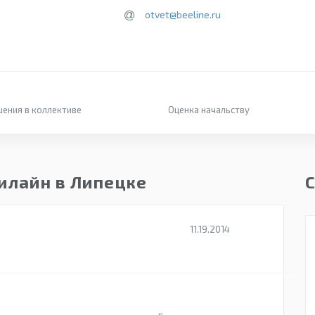
otvet@beeline.ru
ения в коллективе
Оценка начальству
илайн в Липецке
С
11.19.2014