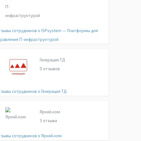
тзывы сотрудников о ISPsystem — Платформы для
правления IT-инфраструктурой
Генерация ТД
0
отзывов
тзывы сотрудников о Генерация ТД
Яркий.ком
3
отзыва
тзывы сотрудников о Яркий.ком