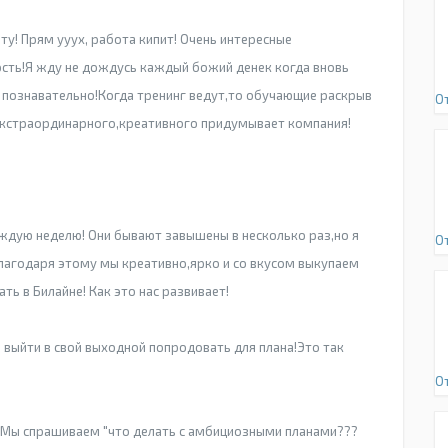
у! Прям ууух, работа кипит! Очень интересные
ость!Я жду не дождусь каждый божий денек когда вновь
 и познавательно!Когда тренинг ведут,то обучающие раскрыв
О
,экстраординарного,креативного придумывает компания!
ждую неделю! Они бывают завышены в несколько раз,но я
О
благодаря этому мы креативно,ярко и со вкусом выкупаем
ть в Билайне! Как это нас развивает!
выйти в свой выходной попродовать для плана!Это так
О
 Мы спрашиваем "что делать с амбициозными планами???